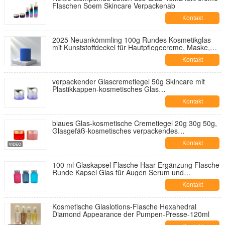
Flaschen Soem Skincare Verpackenab
Kontakt
2025 Neuankömmling 100g Rundes Kosmetikglas
mit Kunststoffdeckel für Hautpflegecreme, Maske,
Augen- & Gesichtscreme - OEM-Service verfügbar
Kontakt
verpackender Glascremetiegel 50g Skincare mit
Plastikkappen-kosmetisches Glas
kundengebundenem Logo und Malerei
Kontakt
blaues Glas-kosmetische Cremetiegel 20g 30g 50g,
Glasgefäß-kosmetisches verpackendes
Sahneflaschen Soem
Kontakt
100 ml Glaskapsel Flasche Haar Ergänzung Flasche
Runde Kapsel Glas für Augen Serum und
Gesichtsserum OEM
Kontakt
Kosmetische Glaslotions-Flasche Hexahedral
Diamond Appearance der Pumpen-Presse-120ml