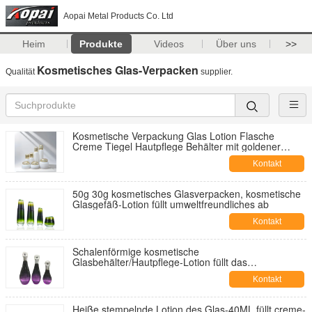
Aopai Metal Products Co. Ltd
Heim
Produkte
Videos
Über uns
>>
Kosmetisches Glas-Verpacken
Qualität
supplier.
Kosmetische Verpackung Glas Lotion Flasche
Creme Tiegel Hautpflege Behälter mit goldener
runder Kappe
Kontakt
50g 30g kosmetisches Glasverpacken, kosmetische
Glasgefäß-Lotion füllt umweltfreundliches ab
Kontakt
Schalenförmige kosmetische
Glasbehälter/Hautpflege-Lotion füllt das
Verpacken/die Pumpflaschen ab
Kontakt
Heiße stempelnde Lotion des Glas-40ML füllt creme-