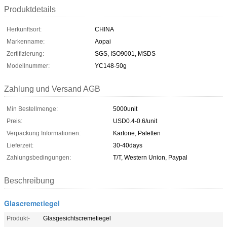
Produktdetails
Herkunftsort:
CHINA
Markenname:
Aopai
Zertifizierung:
SGS, ISO9001, MSDS
Modellnummer:
YC148-50g
Zahlung und Versand AGB
Min Bestellmenge:
5000unit
Preis:
USD0.4-0.6/unit
Verpackung Informationen:
Kartone, Paletten
Lieferzeit:
30-40days
Zahlungsbedingungen:
T/T, Western Union, Paypal
Beschreibung
Glascremetiegel
Produkt-
Glasgesichtscremetiegel