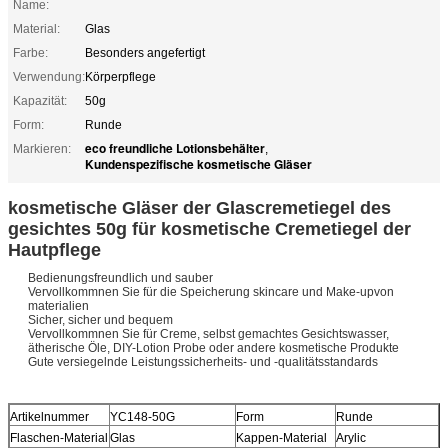
Name:
Material:
Glas
Farbe:
Besonders angefertigt
Verwendung:
Körperpflege
Kapazität:
50g
Form:
Runde
eco freundliche Lotionsbehälter
Markieren:
,
Kundenspezifische kosmetische Gläser
kosmetische Gläser der Glascremetiegel des
gesichtes 50g für kosmetische Cremetiegel der
Hautpflege
Bedienungsfreundlich und sauber
Vervollkommnen Sie für die Speicherung skincare und Make-upvon
materialien
Sicher, sicher und bequem
Vervollkommnen Sie für Creme, selbst gemachtes Gesichtswasser,
ätherische Öle, DIY-Lotion Probe oder andere kosmetische Produkte
Gute versiegelnde Leistungssicherheits- und -qualitätsstandards
Artikelnummer
YC148-50G
Form
Runde
Flaschen-Material
Glas
Kappen-Material
Arylic