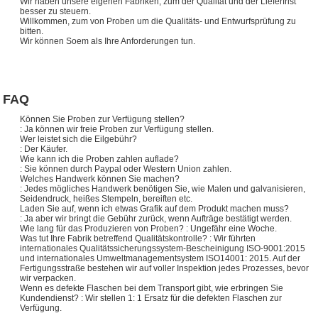
Wir haben unsere eigenen Fabriken, zum der Qualität und der Lieferfrist
besser zu steuern.
Willkommen, zum von Proben um die Qualitäts- und Entwurfsprüfung zu
bitten.
Wir können Soem als Ihre Anforderungen tun.
FAQ
Können Sie Proben zur Verfügung stellen?
: Ja können wir freie Proben zur Verfügung stellen.
Wer leistet sich die Eilgebühr?
: Der Käufer.
Wie kann ich die Proben zahlen auflade?
: Sie können durch Paypal oder Western Union zahlen.
Welches Handwerk können Sie machen?
: Jedes mögliches Handwerk benötigen Sie, wie Malen und galvanisieren,
Seidendruck, heißes Stempeln, bereiften etc.
Laden Sie auf, wenn ich etwas Grafik auf dem Produkt machen muss?
: Ja aber wir bringt die Gebühr zurück, wenn Aufträge bestätigt werden.
Wie lang für das Produzieren von Proben? : Ungefähr eine Woche.
Was tut Ihre Fabrik betreffend Qualitätskontrolle? : Wir führten
internationales Qualitätssicherungssystem-Bescheinigung ISO-9001:2015
und internationales Umweltmanagementsystem ISO14001: 2015. Auf der
Fertigungsstraße bestehen wir auf voller Inspektion jedes Prozesses, bevor
wir verpacken.
Wenn es defekte Flaschen bei dem Transport gibt, wie erbringen Sie
Kundendienst? : Wir stellen 1: 1 Ersatz für die defekten Flaschen zur
Verfügung.