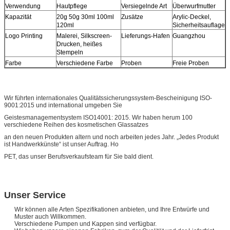
Verwendung
Hautpflege
Versiegelnde Art
Überwurfmutter
Kapazität
20g 50g 30ml 100ml
Zusätze
Arylic-Deckel,
120ml
Sicherheitsauflage
Logo Printing
Malerei, Silkscreen-
Lieferungs-Hafen
Guangzhou
Drucken, heißes
Stempeln
Farbe
Verschiedene Farbe
Proben
Freie Proben
Wir führten internationales Qualitätssicherungssystem-Bescheinigung ISO-
9001:2015 und international umgeben Sie
Geistesmanagementsystem ISO14001: 2015. Wir haben herum 100
verschiedene Reihen des kosmetischen Glassatzes
an den neuen Produkten altern und noch arbeiten jedes Jahr. „Jedes Produkt
ist Handwerkkünste“ ist unser Auftrag. Ho
PET, das unser Berufsverkaufsteam für Sie bald dient.
Unser Service
Wir können alle Arten Spezifikationen anbieten, und Ihre Entwürfe und
Muster auch Willkommen.
Verschiedene Pumpen und Kappen sind verfügbar.