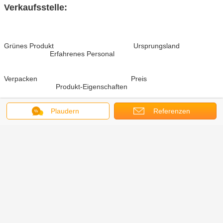
Verkaufsstelle:
Grünes Produkt Ursprungsland
Erfahrenes Personal
Verpacken Preis
Produkt-Eigenschaften
Plaudern
Referenzen
Produktleistung Sofortige Lieferung
Qualitäts-Zustimmungen
Service Bestehende Formen sind
verfügbar Soem-Aufträge sind willkommen
fantastische Tropfflaschen
Umbauten:
,
Glasflasche und Tropfenzähler
,
Tropfflaschen des ätherischen Öls
Erhalten Sie den besten Preis für