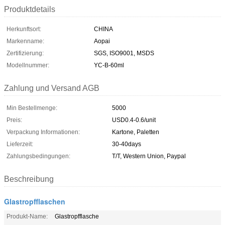
Produktdetails
Herkunftsort:
CHINA
Markenname:
Aopai
Zertifizierung:
SGS, ISO9001, MSDS
Modellnummer:
YC-B-60ml
Zahlung und Versand AGB
Min Bestellmenge:
5000
Preis:
USD0.4-0.6/unit
Verpackung Informationen:
Kartone, Paletten
Lieferzeit:
30-40days
Zahlungsbedingungen:
T/T, Western Union, Paypal
Beschreibung
Glastropfflaschen
Produkt-Name:
Glastropfflasche