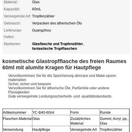
Material:
Glas
Kapazität:
60mL
Versiegelnde Art:
Tropfenzähler
Gebrauch:
Verpacken des ätherischen Öls
Lieferungs-
Guangzhou
Hafen:
Glasflasche und Tropfenzähler
Markieren:
,
fantastische Tropfflaschen
kosmetische Glastropfflasche des freien Raumes
60ml mit alumite Kragen für Hautpflege
Vervollkommnen Sie für die Speicherung skincare und Make-upvon
materialien
Sicher, sicher und bequem
Vervollkommnen Sie für ätherische Öle, Parfümöle oder andere
Flüssigkeiten
Gute versiegelnde Leistungssicherheits- und -qualitätsstandards
Artikelnummer
YC-B40-60ml
Form
Runde
Flaschen-Material
Glas
Zusätzliches
Gummi, Acryl, pp.,
Material
Glas
Verwendung
Hautpflege
Versiegelnde Art
Tropfenzähler