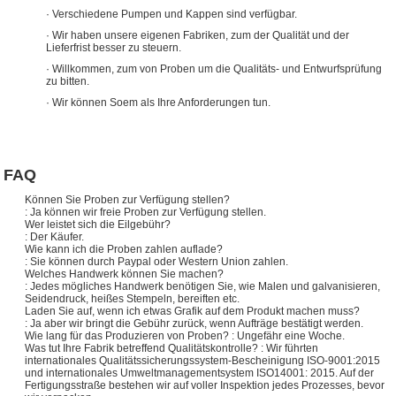
· Verschiedene Pumpen und Kappen sind verfügbar.
· Wir haben unsere eigenen Fabriken, zum der Qualität und der
Lieferfrist besser zu steuern.
· Willkommen, zum von Proben um die Qualitäts- und Entwurfsprüfung
zu bitten.
· Wir können Soem als Ihre Anforderungen tun.
FAQ
Können Sie Proben zur Verfügung stellen?
: Ja können wir freie Proben zur Verfügung stellen.
Wer leistet sich die Eilgebühr?
: Der Käufer.
Wie kann ich die Proben zahlen auflade?
: Sie können durch Paypal oder Western Union zahlen.
Welches Handwerk können Sie machen?
: Jedes mögliches Handwerk benötigen Sie, wie Malen und galvanisieren,
Seidendruck, heißes Stempeln, bereiften etc.
Laden Sie auf, wenn ich etwas Grafik auf dem Produkt machen muss?
: Ja aber wir bringt die Gebühr zurück, wenn Aufträge bestätigt werden.
Wie lang für das Produzieren von Proben? : Ungefähr eine Woche.
Was tut Ihre Fabrik betreffend Qualitätskontrolle? : Wir führten
internationales Qualitätssicherungssystem-Bescheinigung ISO-9001:2015
und internationales Umweltmanagementsystem ISO14001: 2015. Auf der
Fertigungsstraße bestehen wir auf voller Inspektion jedes Prozesses, bevor