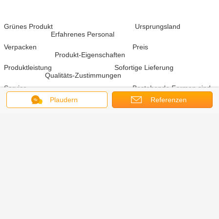
Grünes Produkt Ursprungsland
Erfahrenes Personal
Verpacken Preis
Produkt-Eigenschaften
Produktleistung Sofortige Lieferung
Qualitäts-Zustimmungen
Service Bestehende Formen sind
verfügbar Soem-Aufträge sind willkommen
Plaudern
Referenzen
kosmetische Massengläser
Umbauten:
,
kosmetischer Cremetiegel
,
eco freundliche kosmetische Gläser
Erhalten Sie den besten Preis für
Kosmetisches Glasglas mit
Deckeln/kosmetischen Töpfen
sahnen
Flaschen/Cremetiegel/kosmetisches
Glasverpacken