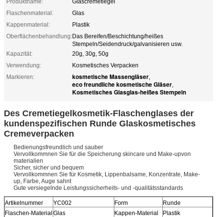
Produktname:
Glascremetiegel
Flaschenmaterial:
Glas
Kappenmaterial:
Plastik
Oberflächenbehandlung:
Das Bereifen/Beschichtung/heißes
Stempeln/Seidendruck/galvanisieren usw.
Kapazität:
20g, 30g, 50g
Verwendung:
Kosmetisches Verpacken
kosmetische Massengläser
Markieren:
,
eco freundliche kosmetische Gläser
,
Kosmetisches Glasglas-heißes Stempeln
Des Cremetiegelkosmetik-Flaschenglases der
kundenspezifischen Runde Glaskosmetisches
Cremeverpacken
Bedienungsfreundlich und sauber
Vervollkommnen Sie für die Speicherung skincare und Make-upvon
materialien
Sicher, sicher und bequem
Vervollkommnen Sie für Kosmetik, Lippenbalsame, Konzentrate, Make-
up, Farbe, Auge sahnt
Gute versiegelnde Leistungssicherheits- und -qualitätsstandards
Artikelnummer
YC002
Form
Runde
Flaschen-Material
Glas
Kappen-Material
Plastik