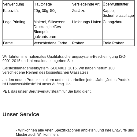
Verwendung
Hautpflege
Versiegelnde Art
Überwurfmutter
Kapazität
20g, 30g, 50g
Zusätze
Kappe,
Sicherheitsauflage
Logo Printing
Malerei, Silkscreen-
Lieferungs-Hafen
Guangzhou
Drucken, heißes
Stempeln,
galvanisieren
Farbe
Verschiedene Farbe
Proben
Freie Proben
Wir führten internationales Qualitätssicherungssystem-Bescheinigung ISO-
9001:2015 und international umgeben Sie
Geistesmanagementsystem ISO14001: 2015. Wir haben herum 100
verschiedene Reihen des kosmetischen Glassatzes
an den neuen Produkten altern und noch arbeiten jedes Jahr. „Jedes Produkt
ist Handwerkkünste“ ist unser Auftrag. Ho
PET, das unser Berufsverkaufsteam für Sie bald dient.
Unser Service
· Wir können alle Arten Spezifikationen anbieten, und Ihre Entwürfe und
Muster auch Willkommen.