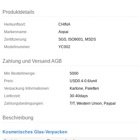
Produktdetails
Herkunftsort:
CHINA
Markenname:
Aopai
Zertifizierung:
SGS, ISO9001, MSDS
Modellnummer:
YC002
Zahlung und Versand AGB
Min Bestellmenge:
5000
Preis:
USD0.4-0.6/unit
Verpackung Informationen:
Kartone, Paletten
Lieferzeit:
30-40days
Zahlungsbedingungen:
T/T, Western Union, Paypal
Beschreibung
Kosmetisches Glas-Verpacken