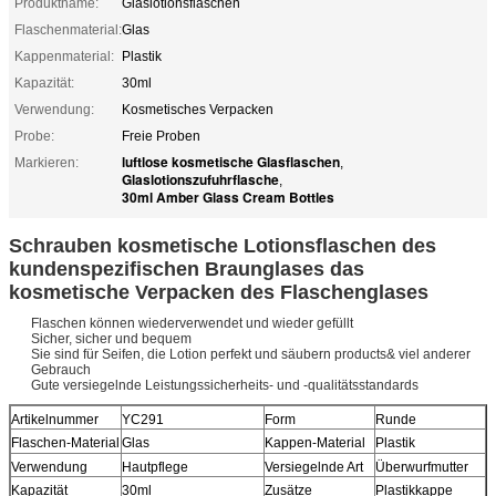
Produktname:
Glaslotionsflaschen
Flaschenmaterial:
Glas
Kappenmaterial:
Plastik
Kapazität:
30ml
Verwendung:
Kosmetisches Verpacken
Probe:
Freie Proben
luftlose kosmetische Glasflaschen
Markieren:
,
Glaslotionszufuhrflasche
,
30ml Amber Glass Cream Bottles
Schrauben kosmetische Lotionsflaschen des
kundenspezifischen Braunglases das
kosmetische Verpacken des Flaschenglases
Flaschen können wiederverwendet und wieder gefüllt
Sicher, sicher und bequem
Sie sind für Seifen, die Lotion perfekt und säubern products& viel anderer
Gebrauch
Gute versiegelnde Leistungssicherheits- und -qualitätsstandards
Artikelnummer
YC291
Form
Runde
Flaschen-Material
Glas
Kappen-Material
Plastik
Verwendung
Hautpflege
Versiegelnde Art
Überwurfmutter
Kapazität
30ml
Zusätze
Plastikkappe