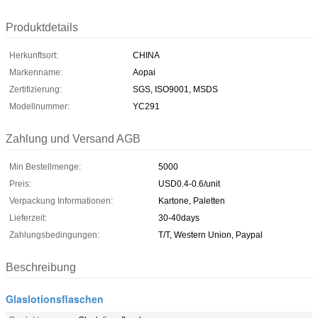
Produktdetails
Herkunftsort:
CHINA
Markenname:
Aopai
Zertifizierung:
SGS, ISO9001, MSDS
Modellnummer:
YC291
Zahlung und Versand AGB
Min Bestellmenge:
5000
Preis:
USD0.4-0.6/unit
Verpackung Informationen:
Kartone, Paletten
Lieferzeit:
30-40days
Zahlungsbedingungen:
T/T, Western Union, Paypal
Beschreibung
Glaslotionsflaschen