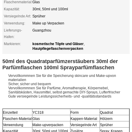
Flaschenmaterial:
Glas
Kapazität:
30ml, 50ml und 100ml
Versiegelnde Art:
Sprüher
Verwendung:
Make up Verpacken
Lieferungs-
Guangzhou
Hafen:
kosmetische Töpfe und Gläser
Markieren:
,
Hautpflegeflaschenverpacken
50ml des Quadratparfümzerstäubers 30ml der
Parfümflaschen 100ml Sprayparfümflaschen
Vervollkommnen Sie für die Speicherung skincare und Make-upvon
materialien
Sicher, sicher und bequem
Vervollkommnen Sie für Parfüme, Aromatherapie, Körpernebel,
Sanitätskästen, Hausmittel, selbst gemachte DIY-Sprays, Lufterfrischer
Gute versiegelnde Leistungssicherheits- und -qualitätsstandards
Einzelteil
YC318
Form
Quadrat
Flaschen-Material
Glas
Kappen-Material
Hölzern
Verwendung
Make-upverpacken
Versiegelnde Art
Sprüher
Kapazität
30ml, 50ml und 100ml
Zusätze
Spray, Kragen