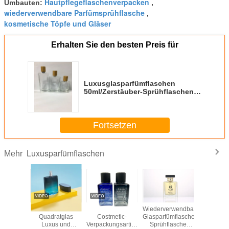
Hautpflegeflaschenverpacken
Umbauten:
,
wiederverwendbare Parfümsprühflasche
,
kosmetische Töpfe und Gläser
Erhalten Sie den besten Preis für
Luxusglasparfümflaschen
50ml/Zerstäuber-Sprühflaschen
Skincare und Make-upverpacken
Fortsetzen
Luxusparfümflaschen
Mehr
Wiederverwendbare
Glasparfümflaschen
Spray-Glas-
Glasparfümflasch
Glasparfümflasche-
50ml
Flasche der
Körperpflege des
kel
Sprühflasche
leeren
Quadrat-100ml,