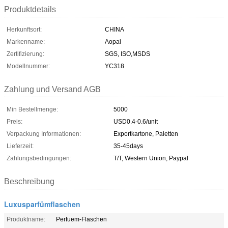
Produktdetails
Herkunftsort:
CHINA
Markenname:
Aopai
Zertifizierung:
SGS, ISO,MSDS
Modellnummer:
YC318
Zahlung und Versand AGB
Min Bestellmenge:
5000
Preis:
USD0.4-0.6/unit
Verpackung Informationen:
Exportkartone, Paletten
Lieferzeit:
35-45days
Zahlungsbedingungen:
T/T, Western Union, Paypal
Beschreibung
Luxusparfümflaschen
Produktname:
Perfuem-Flaschen