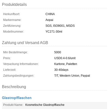
Produktdetails
Herkunftsort:
CHINA
Markenname:
Aopai
Zertifizierung:
SGS, ISO9001, MSDS
Modellnummer:
YC271-30ml
Zahlung und Versand AGB
Min Bestellmenge:
5000
Preis:
USD0.4-0.6/unit
Verpackung Informationen:
Kartone, Paletten
Lieferzeit:
30-40days
Zahlungsbedingungen:
T/T, Western Union, Paypal
Beschreibung
Glastropfflaschen
Produkt-Name:
Kosmetische Glastropfflasche