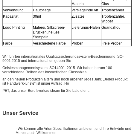
Material
Glas
Verwendung
Hautpflege
Versiegelnde Art
Tropfenzähler
Kapazität
30ml
Zusätze
Tropfenzähler,
Wipper
Logo Printing
Malerei, Silkscreen-
Lieferungs-Hafen
Guangzhou
Drucken, heißes
Stempeln
Farbe
Verschiedene Farbe
Proben
Freie Proben
Wir führten internationales Qualitätssicherungssystem-Bescheinigung ISO-
9001:2015 und international umgeben Sie
Geistesmanagementsystem ISO14001: 2015. Wir haben herum 100
verschiedene Reihen des kosmetischen Glassatzes
an den neuen Produkten altern und noch arbeiten jedes Jahr. „Jedes Produkt
ist Handwerkkünste“ ist unser Auftrag. Ho
PET, das unser Berufsverkaufsteam für Sie bald dient.
Unser Service
· Wir können alle Arten Spezifikationen anbieten, und Ihre Entwürfe und
Muster auch Willkommen.