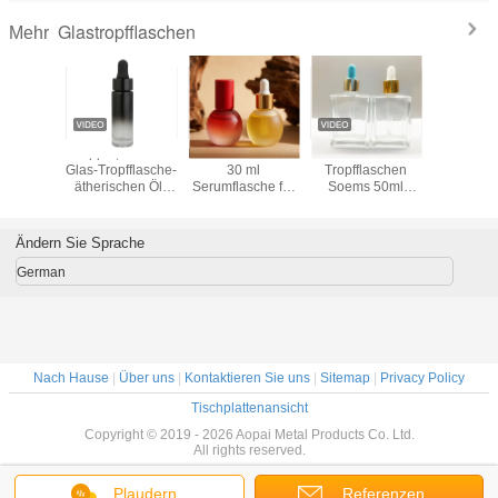
Glastropfflaschen
Mehr
schen des
Nippel, der des
Benutzerdefinierte
Kosmetische
60 ml-G
chen Öls
Glas-Tropfflasche-
30 ml
Tropfflaschen
Tropfffl
unden-
ätherischen Öls
Serumflasche für
Soems 50ml
ml 60ml
ISO9001 15ml
Hautpflege -
100ml mit Gold
Soem Flaschen
Glasflasche mit
Shinny Kragen
versiegelt
Tropffflasche für
Ändern Sie Sprache
essentielles
Gesichtsöl
German
Nach Hause
|
Über uns
|
Kontaktieren Sie uns
|
Sitemap
|
Privacy Policy
Tischplattenansicht
Copyright © 2019 - 2026 Aopai Metal Products Co. Ltd.
All rights reserved.
Plaudern
Referenzen