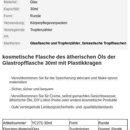
Material:
Glas
Kapazität:
30ml
Form:
Runde
Verwendung:
Körperpflegeverpacken
Versiegelnde
Tropfenzähler
Art:
Glasflasche und Tropfenzähler
fantastische Tropfflaschen
Markieren:
,
kosmetische Flasche des ätherischen Öls der
Glastropfflasche 30ml mit Plastikkragen
· Vervollkommnen Sie für die Speicherung skincare und Make-upvon
materialien
· Sicher, sicher und bequem
· Vervollkommnen Sie für Creme, selbst gemachtes Gesichtswasser,
ätherische Öle, DIY-Lotion Probe oder andere kosmetische Produkte
· Gute versiegelnde Leistungssicherheits- und -qualitätsstandards
Artikelnummer
YC271-30ml
Form
Runde
Flaschen-Material
Glas
Zusätzliches
Gummi, Plastik,