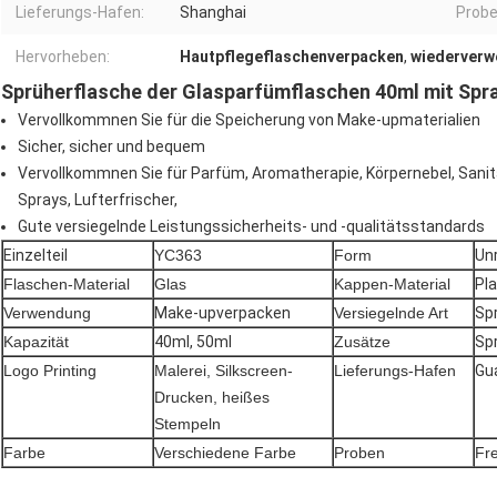
Lieferungs-Hafen:
Shanghai
Probe
Hervorheben:
Hautpflegeflaschenverpacken
,
wiederverw
Sprüherflasche der Glasparfümflaschen 40ml mit Spr
Vervollkommnen Sie für die Speicherung von Make-upmaterialien
Sicher, sicher und bequem
Vervollkommnen Sie für Parfüm, Aromatherapie, Körpernebel, Sanit
Sprays, Lufterfrischer,
Gute versiegelnde Leistungssicherheits- und -qualitätsstandards
Einzelteil
YC363
Form
Un
Flaschen-Material
Glas
Kappen-Material
Pla
Verwendung
Make-upverpacken
Versiegelnde Art
Sp
Kapazität
40ml, 50ml
Zusätze
Sp
Logo Printing
Malerei, Silkscreen-
Lieferungs-Hafen
Gu
Drucken, heißes
Stempeln
Farbe
Verschiedene Farbe
Proben
Fr