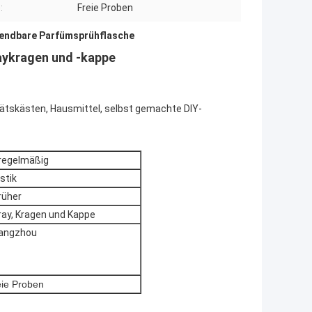
:
Freie Proben
endbare Parfümsprühflasche
aykragen und -kappe
ätskästen, Hausmittel, selbst gemachte DIY-
regelmäßig
stik
rüher
ray, Kragen und Kappe
angzhou
eie Proben