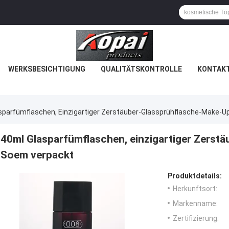
WERKSBESICHTIGUNG
QUALITÄTSKONTROLLE
KONTAKT
sparfümflaschen, Einzigartiger Zerstäuber-Glassprühflasche-Make-U
40ml Glasparfümflaschen, einzigartiger Zerst
Soem verpackt
Produktdetails:
Herkunftsort:
Markenname:
Zertifizierung: