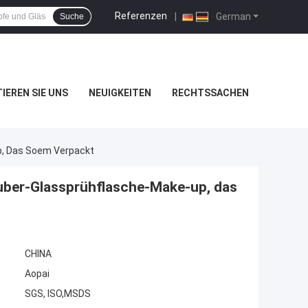
Referenzen
|
German
Suche
IEREN SIE UNS
NEUIGKEITEN
RECHTSSACHEN
p, Das Soem Verpackt
äuber-Glassprühflasche-Make-up, das
CHINA
Aopai
SGS, ISO,MSDS