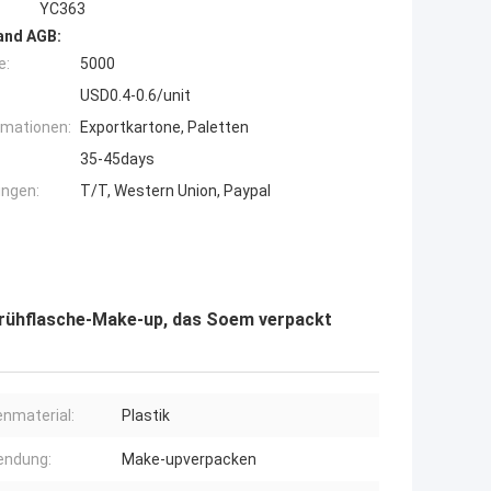
YC363
and AGB:
e:
5000
USD0.4-0.6/unit
rmationen:
Exportkartone, Paletten
35-45days
ngen:
T/T, Western Union, Paypal
prühflasche-Make-up, das Soem verpackt
nmaterial:
Plastik
endung:
Make-upverpacken