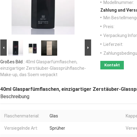
Modellnummer:
Zahlung und Vers
Min Bestellmeng
Preis:
Verpackung Info
Lieferzeit:
Zahlungsbedingu
Großes Bild :
40ml Glasparfümflaschen,
Kontakt
einzigartiger Zerstäuber-Glassprühflasche-
Make-up, das Soem verpackt
40ml Glasparfümflaschen, einzigartiger Zerstäuber-Glass
Beschreibung
Flaschenmaterial:
Glas
Kappe
Versiegelnde Art:
Sprüher
Verw