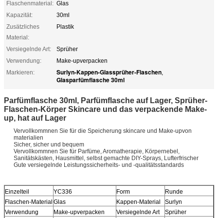
Flaschenmaterial:
Glas
Kapazität:
30ml
Zusätzliches
Plastik
Material:
Versiegelnde Art:
Sprüher
Verwendung:
Make-upverpacken
Surlyn-Kappen-Glassprüher-Flaschen
Markieren:
,
Glasparfümflasche 30ml
Parfümflasche 30ml, Parfümflasche auf Lager, Sprüher-
Flaschen-Körper Skincare und das verpackende Make-
up, hat auf Lager
Vervollkommnen Sie für die Speicherung skincare und Make-upvon
materialien
Sicher, sicher und bequem
Vervollkommnen Sie für Parfüme, Aromatherapie, Körpernebel,
Sanitätskästen, Hausmittel, selbst gemachte DIY-Sprays, Lufterfrischer
Gute versiegelnde Leistungssicherheits- und -qualitätsstandards
Einzelteil
YC336
Form
Runde
Flaschen-Material
Glas
Kappen-Material
Surlyn
Verwendung
Make-upverpacken
Versiegelnde Art
Sprüher