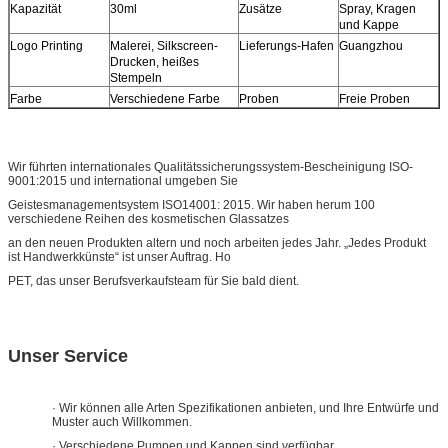
Kapazität
30ml
Zusätze
Spray, Kragen
und Kappe
Logo Printing
Malerei, Silkscreen-
Lieferungs-Hafen
Guangzhou
Drucken, heißes
Stempeln
Farbe
Verschiedene Farbe
Proben
Freie Proben
Wir führten internationales Qualitätssicherungssystem-Bescheinigung ISO-
9001:2015 und international umgeben Sie
Geistesmanagementsystem ISO14001: 2015. Wir haben herum 100
verschiedene Reihen des kosmetischen Glassatzes
an den neuen Produkten altern und noch arbeiten jedes Jahr. „Jedes Produkt
ist Handwerkkünste“ ist unser Auftrag. Ho
PET, das unser Berufsverkaufsteam für Sie bald dient.
Unser Service
· Wir können alle Arten Spezifikationen anbieten, und Ihre Entwürfe und
Muster auch Willkommen.
· Verschiedene Pumpen und Kappen sind verfügbar.