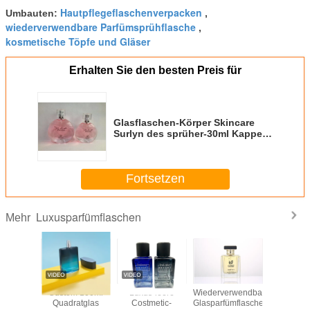
Hautpflegeflaschenverpacken
Umbauten:
,
wiederverwendbare Parfümsprühflasche
,
kosmetische Töpfe und Gläser
Erhalten Sie den besten Preis für
Glasflaschen-Körper Skincare
Surlyn des sprüher-30ml Kappen-
Parfümflasche Makup Verpacken
Fortsetzen
Luxusparfümflaschen
Mehr
iederverwendbare
Glasparfümflaschen
Spray-Glas-
Glasparfümflasche-
lasparfümflasche-
50ml
Flasche der
Körperpflege des