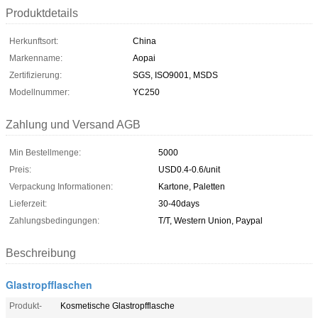
Produktdetails
Herkunftsort:
China
Markenname:
Aopai
Zertifizierung:
SGS, ISO9001, MSDS
Modellnummer:
YC250
Zahlung und Versand AGB
Min Bestellmenge:
5000
Preis:
USD0.4-0.6/unit
Verpackung Informationen:
Kartone, Paletten
Lieferzeit:
30-40days
Zahlungsbedingungen:
T/T, Western Union, Paypal
Beschreibung
Glastropfflaschen
Produkt-
Kosmetische Glastropfflasche