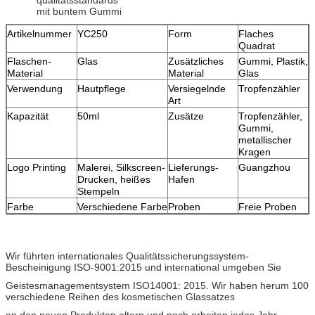
mit buntem Gummi
Artikelnummer
YC250
Form
Flaches
Quadrat
Flaschen-
Glas
Zusätzliches
Gummi, Plastik,
Material
Material
Glas
Verwendung
Hautpflege
Versiegelnde
Tropfenzähler
Art
Kapazität
50ml
Zusätze
Tropfenzähler,
Gummi,
metallischer
Kragen
Logo Printing
Malerei, Silkscreen-
Lieferungs-
Guangzhou
Drucken, heißes
Hafen
Stempeln
Farbe
Verschiedene Farbe
Proben
Freie Proben
Wir führten internationales Qualitätssicherungssystem-
Bescheinigung ISO-9001:2015 und international umgeben Sie
Geistesmanagementsystem ISO14001: 2015. Wir haben herum 100
verschiedene Reihen des kosmetischen Glassatzes
an den neuen Produkten altern und noch arbeiten jedes Jahr.