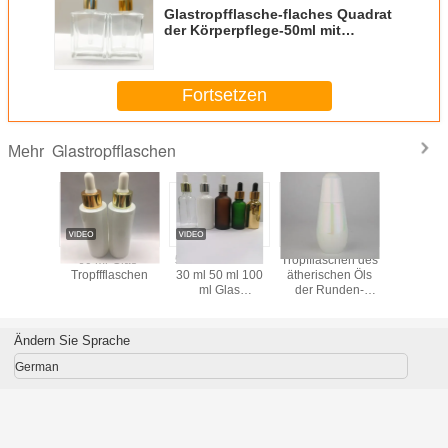
Glastropfflasche-flaches Quadrat
der Körperpflege-50ml mit
buntem Gummi
Fortsetzen
Glastropfflaschen
Mehr
60 ml-Glas-
5 ml 10 ml 15 ml
Tropfflaschen des
Nippel, d
Tropffflaschen
30 ml 50 ml 100
ätherischen Öls
Glas-Tropf
ml Glas
der Runden-
ätherisch
Tropffflaschen
MSDS 50ml 60ml
ISO9001
Soem Fl
versie
Ändern Sie Sprache
German