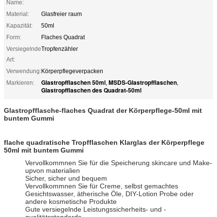
Name:
Material:
Glasfreier raum
Kapazität:
50ml
Form:
Flaches Quadrat
Versiegelnde
Tropfenzähler
Art:
Verwendung:
Körperpflegeverpacken
Glastropfflaschen 50ml
MSDS-Glastropfflaschen
Markieren:
,
,
Glastropfflaschen des Quadrat-50ml
Glastropfflasche-flaches Quadrat der Körperpflege-50ml mit
buntem Gummi
flache quadratische Tropfflaschen Klarglas der Körperpflege
50ml mit buntem Gummi
Vervollkommnen Sie für die Speicherung skincare und Make-
upvon materialien
Sicher, sicher und bequem
Vervollkommnen Sie für Creme, selbst gemachtes
Gesichtswasser, ätherische Öle, DIY-Lotion Probe oder
andere kosmetische Produkte
Gute versiegelnde Leistungssicherheits- und -
qualitätsstandards