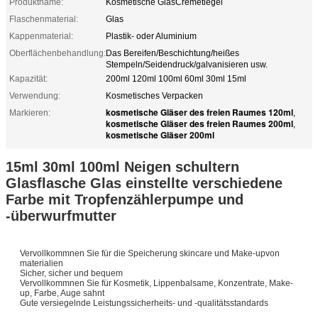
Produktname:
Kosmetische GlasCremetiegel
Flaschenmaterial:
Glas
Kappenmaterial:
Plastik- oder Aluminium
Oberflächenbehandlung:
Das Bereifen/Beschichtung/heißes
Stempeln/Seidendruck/galvanisieren usw.
Kapazität:
200ml 120ml 100ml 60ml 30ml 15ml
Verwendung:
Kosmetisches Verpacken
kosmetische Gläser des freien Raumes 120ml
Markieren:
,
kosmetische Gläser des freien Raumes 200ml
,
kosmetische Gläser 200ml
15ml 30ml 100ml Neigen schultern
Glasflasche Glas einstellte verschiedene
Farbe mit Tropfenzählerpumpe und
-überwurfmutter
Vervollkommnen Sie für die Speicherung skincare und Make-upvon
materialien
Sicher, sicher und bequem
Vervollkommnen Sie für Kosmetik, Lippenbalsame, Konzentrate, Make-
up, Farbe, Auge sahnt
Gute versiegelnde Leistungssicherheits- und -qualitätsstandards