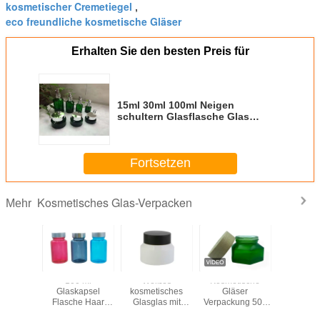
kosmetischer Cremetiegel
,
eco freundliche kosmetische Gläser
Erhalten Sie den besten Preis für
15ml 30ml 100ml Neigen
schultern Glasflasche Glas
einstellte verschiedene Farbe mit
Tropfenzählerpumpe und
-überwurfmutter
Fortsetzen
Kosmetisches Glas-Verpacken
Mehr
 Glas-
100 ml
Weißes
Kosmetische
202
tische
Glaskapsel
kosmetisches
Gläser
Neuankö
egel 20g
Flasche Haar
Glasglas mit
Verpackung 50g
100g R
50g,
Ergänzung
hölzerner
Smaragdcreme
Kosmetikg