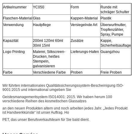
Artikelnummer
YC050
Form
Runde mit
schräger Schulter
Flaschen-Material
Glas
Kappen-Material
Plastik
Verwendung
Hautpflege
Versiegelnde Art
Überwurfmutter,
Tropfenzähler,
Spray, Pumpe
Kapazität
200ml 120ml 60ml
Zusätze
Kappe,
30ml 15ml
Sicherheitsauflage
Logo Printing
Malerei, Silkscreen-
Lieferungs-Hafen
Guangzhou
Drucken, heißes
Stempeln,
galvanisieren
Farbe
Verschiedene Farbe
Proben
Freie Proben
Wir führten internationales Qualitätssicherungssystem-Bescheinigung ISO-
9001:2015 und international umgeben Sie
Geistesmanagementsystem ISO14001: 2015. Wir haben herum 100
verschiedene Reihen des kosmetischen Glassatzes
an den neuen Produkten altern und noch arbeiten jedes Jahr. „Jedes Produkt
ist Handwerkkünste“ ist unser Auftrag. Ho
PET, das unser Berufsverkaufsteam für Sie bald dient.