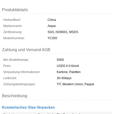
Produktdetails
Herkunftsort:
China
Markenname:
Aopai
Zertifizierung:
SGS, ISO9001, MSDS
Modellnummer:
YC050
Zahlung und Versand AGB
Min Bestellmenge:
5000
Preis:
USD0.4-0.6/unit
Verpackung Informationen:
Kartone, Paletten
Lieferzeit:
30-40days
Zahlungsbedingungen:
T/T, Western Union, Paypal
Beschreibung
Kosmetisches Glas-Verpacken