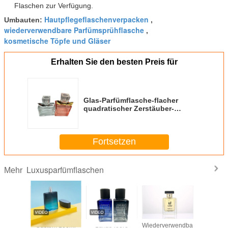
Flaschen zur Verfügung.
Hautpflegeflaschenverpacken
Umbauten:
,
wiederverwendbare Parfümsprühflasche
,
kosmetische Töpfe und Gläser
Erhalten Sie den besten Preis für
Glas-Parfümflasche-flacher
quadratischer Zerstäuber-
Flasche convenientWith Surlyn-
Kappe Bowknot-China-Hersteller
Supplier 25ml 50ml
Fortsetzen
Luxusparfümflaschen
Mehr
erwendbare
Glasparfümflaschen
Spray-Glas-
Glasparfümflasche-
Custom 