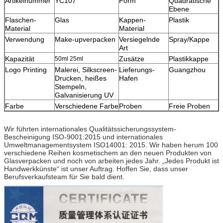
Artikelnummer
YC107
Form
Quadratische
Ebene
Flaschen-
Glas
Kappen-
Plastik
Material
Material
Verwendung
Make-upverpacken
Versiegelnde
Spray/Kappe
Art
Kapazität
Zusätze
Plastikkappe
50ml 25ml
Logo Printing
Malerei, Silkscreen-
Lieferungs-
Guangzhou
Drucken, heißes
Hafen
Stempeln,
Galvanisierung UV
Farbe
Verschiedene Farbe
Proben
Freie Proben
Wir führten internationales Qualitätssicherungssystem-
Bescheinigung ISO-9001:2015 und internationales
Umweltmanagement
system ISO14001: 2015. Wir haben herum 100
verschiedene Reihen kosmetischem an
den neuen Produkten von
Glasverpacken und noch von arbeiten jedes Jahr. „Jedes Produkt ist
Handwerkkünste“ ist unser Auftrag. Hoffen Sie,
dass unser
Berufsverkaufsteam für Sie bald dient.