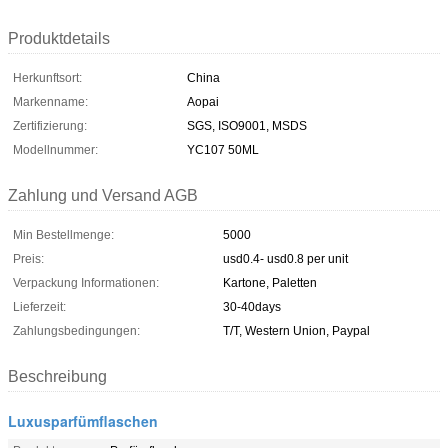
Produktdetails
Herkunftsort:
China
Markenname:
Aopai
Zertifizierung:
SGS, ISO9001, MSDS
Modellnummer:
YC107 50ML
Zahlung und Versand AGB
Min Bestellmenge:
5000
Preis:
usd0.4- usd0.8 per unit
Verpackung Informationen:
Kartone, Paletten
Lieferzeit:
30-40days
Zahlungsbedingungen:
T/T, Western Union, Paypal
Beschreibung
Luxusparfümflaschen