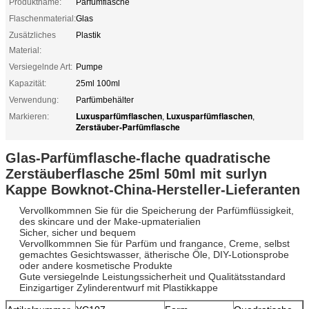
Produktname:
Parfümflasche
Flaschenmaterial:
Glas
Zusätzliches
Plastik
Material:
Versiegelnde Art:
Pumpe
Kapazität:
25ml 100ml
Verwendung:
Parfümbehälter
Luxusparfümflaschen
Luxusparfümflaschen
Markieren:
,
,
Zerstäuber-Parfümflasche
Glas-Parfümflasche-flache quadratische
Zerstäuberflasche 25ml 50ml mit surlyn
Kappe Bowknot-China-Hersteller-Lieferanten
Vervollkommnen Sie für die Speicherung der Parfümflüssigkeit,
des skincare und der Make-upmaterialien
Sicher, sicher und bequem
Vervollkommnen Sie für Parfüm und frangance, Creme, selbst
gemachtes Gesichtswasser, ätherische Öle, DIY-Lotionsprobe
oder andere kosmetische Produkte
Gute versiegelnde Leistungssicherheit und Qualitätsstandard
Einzigartiger Zylinderentwurf mit Plastikkappe