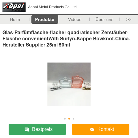
Aopai Metal Products Co. Ltd
Heim
Produkte
Videos
Über uns
>>
Glas-Parfümflasche-flacher quadratischer Zerstäuber-
Flasche convenientWith Surlyn-Kappe Bowknot-China-
Hersteller Supplier 25ml 50ml
Bestpreis
Kontakt