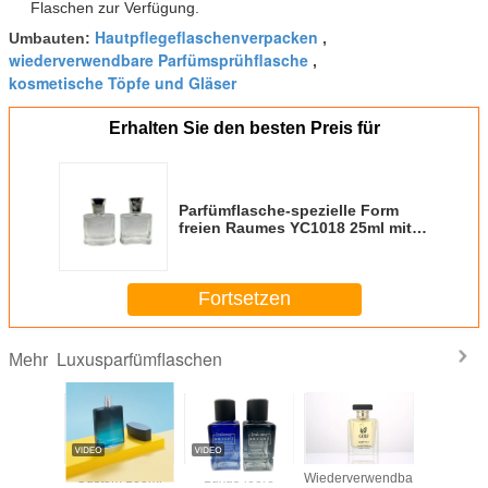
Flaschen zur Verfügung.
Hautpflegeflaschenverpacken
Umbauten:
,
wiederverwendbare Parfümsprühflasche
,
kosmetische Töpfe und Gläser
Erhalten Sie den besten Preis für
Parfümflasche-spezielle Form
freien Raumes YC1018 25ml mit
Zerstäuber
Fortsetzen
Luxusparfümflaschen
Mehr
ümflasche-
Custom 100ml
Luxus-leere
Wiederverwendbare
Glasparfü