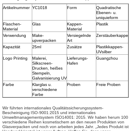
Artikelnummer
YC1018
Form
Quadratische
Ebenen- u.
uniquieform
Flaschen-
Glas
Kappen-
Plastik
Material
Material
Verwendung
Make-
Versiegelnde
Zerstäuberkappe
upverpacken
Art
Kapazität
25ml
Zusätze
Plastikkappen-
UVsilber
Logo Printing
Malerei,
Lieferungs-
Guangzhou
Silkscreen-
Hafen
Drucken, heißes
Stempeln,
Galvanisierung UV
Farbe
Klarglas u.
Proben
Freie Proben
verschiedene
Farbe
Wir führten internationales Qualitätssicherungssystem-
Bescheinigung ISO-9001:2015 und internationales
Umweltmanagementsystem ISO14001: 2015. Wir haben herum 100
verschiedene Reihen kosmetischem an den neuen Produkten von
Glasverpacken und noch von arbeiten jedes Jahr. „Jedes Produkt ist