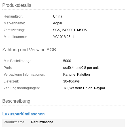
Produktdetails
Herkunftsort:
China
Markenname:
Aopai
Zertifizierung:
SGS, ISO9001, MSDS
Modellnummer:
YC1018 25ml
Zahlung und Versand AGB
Min Bestellmenge:
5000
Preis:
usd0.4- usd0.8 per unit
Verpackung Informationen:
Kartone, Paletten
Lieferzeit:
30-40days
Zahlungsbedingungen:
T/T, Western Union, Paypal
Beschreibung
Luxusparfümflaschen
Produktname:
Parfümflasche