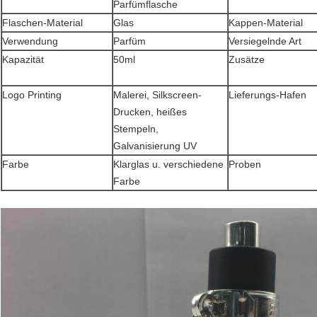
Parfümflasche
Flaschen-Material
Glas
Kappen-Material
Verwendung
Parfüm
Versiegelnde Art
Kapazität
50ml
Zusätze
Logo Printing
Malerei, Silkscreen-
Lieferungs-Hafen
Drucken, heißes
Stempeln,
Galvanisierung UV
Farbe
Klarglas u. verschiedene
Proben
Farbe