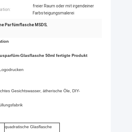
freier Raum oder mit irgendeiner
ation:
Farbsteigungsmalerei
rne Parfümflasche MSDS
,
ation
usparfüm-Glasflasche 50ml fertigte Produkt
 Logodrucken
htes Gesichtswasser, ätherische Öle, DIY-
llungsfabrik
quadratische Glasflasche