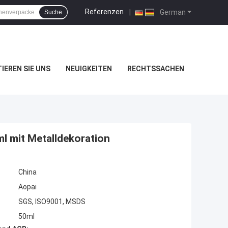
Referenzen
|
German
Suche
IEREN SIE UNS
NEUIGKEITEN
RECHTSSACHEN
l mit Metalldekoration
China
Aopai
SGS, ISO9001, MSDS
50ml