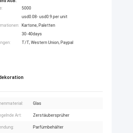
and AGB:
e:
5000
usd0.08- usd0.9 per unit
rmationen:
Kartone, Paletten
30-40days
ngen:
T/T, Western Union, Paypal
dekoration
henmaterial:
Glas
egelnde Art:
Zerstäubersprüher
endung:
Parfümbehälter