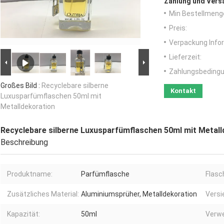
Zahlung und Vers
Min Bestellmeng
Preis:
Verpackung Info
Lieferzeit:
Zahlungsbedingu
Großes Bild :
Recyclebare silberne
Kontakt
Luxusparfümflaschen 50ml mit
Metalldekoration
Recyclebare silberne Luxusparfümflaschen 50ml mit Metall
Beschreibung
Produktname:
Parfümflasche
Flasc
Zusätzliches Material:
Aluminiumsprüher, Metalldekoration
Versi
Kapazität:
50ml
Verw