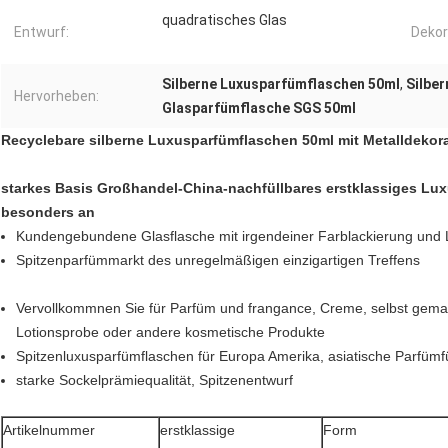
quadratisches Glas
Entwurf:
Dekor
Silberne Luxusparfümflaschen 50ml
,
Silbe
Hervorheben:
Glasparfümflasche SGS 50ml
Recyclebare silberne Luxusparfümflaschen 50ml mit Metalldekor
starkes Basis Großhandel-China-nachfüllbares erstklassiges Lux
besonders an
Kundengebundene Glasflasche mit irgendeiner Farblackierung und
Spitzenparfümmarkt des unregelmäßigen einzigartigen Treffens
Vervollkommnen Sie für Parfüm und frangance, Creme, selbst gemac
Lotionsprobe oder andere kosmetische Produkte
Spitzenluxusparfümflaschen für Europa Amerika, asiatische Parfümfü
starke Sockelprämiequalität, Spitzenentwurf
Artikelnummer
erstklassige
Form