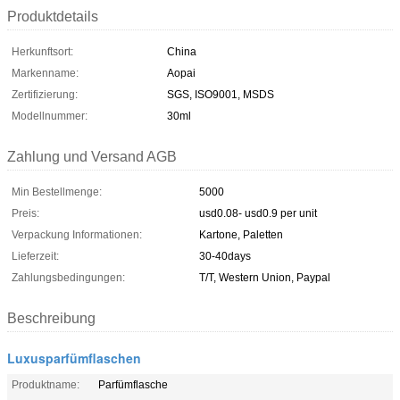
Produktdetails
Herkunftsort:
China
Markenname:
Aopai
Zertifizierung:
SGS, ISO9001, MSDS
Modellnummer:
30ml
Zahlung und Versand AGB
Min Bestellmenge:
5000
Preis:
usd0.08- usd0.9 per unit
Verpackung Informationen:
Kartone, Paletten
Lieferzeit:
30-40days
Zahlungsbedingungen:
T/T, Western Union, Paypal
Beschreibung
Luxusparfümflaschen
Produktname:
Parfümflasche