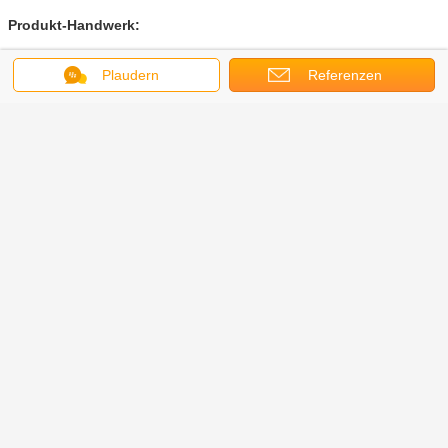
Produkt-Handwerk:
Seidendruck, bereifend, Laserdruck, heißes Stempeln der Goldfolie,
Plaudern
Referenzen
Steigungsfarbe lackierend, Logoprägung, Logostich, ETC….