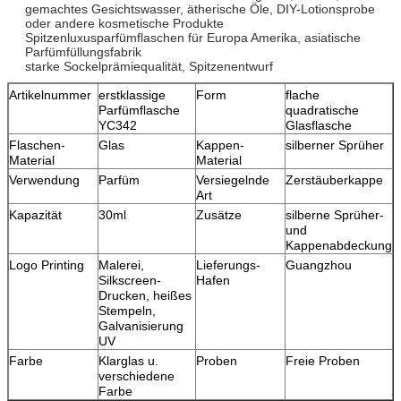
gemachtes Gesichtswasser, ätherische Öle, DIY-Lotionsprobe
oder andere kosmetische Produkte
Spitzenluxusparfümflaschen für Europa Amerika, asiatische
Parfümfüllungsfabrik
starke Sockelprämiequalität, Spitzenentwurf
Artikelnummer
erstklassige
Form
flache
Parfümflasche
quadratische
YC342
Glasflasche
Flaschen-
Glas
Kappen-
silberner Sprüher
Material
Material
Verwendung
Parfüm
Versiegelnde
Zerstäuberkappe
Art
Kapazität
30ml
Zusätze
silberne Sprüher-
und
Kappenabdeckung
Logo Printing
Malerei,
Lieferungs-
Guangzhou
Silkscreen-
Hafen
Drucken, heißes
Stempeln,
Galvanisierung
UV
Farbe
Klarglas u.
Proben
Freie Proben
verschiedene
Farbe