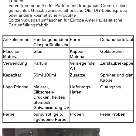
Treffens
Vervollkommnen Sie für Parfüm und frangance, Creme, selbst
gemachtes Gesichtswasser, ätherische Öle, DIY-Lotionsprobe
oder andere kosmetische Produkte
Spitzenluxusparfümflaschen für Europa Amerika, asiatische
Parfümfüllungsfabrik
Artikelnummer
kundengebundene
Form
Durianoberteilauftri
Glasparfümflasche
Flaschen-
Glas
Kappen-
Goldsprüher
Material
Material
Verwendung
Parfüm
Versiegelnde
Zerstäuberkappe
Art
Kapazität
50ml 100ml
Zusätze
Sprüher und glatte
Kappe
Logo Printing
Malerei,
Lieferungs-
Guangzhou
Silkscreen-
Hafen
Drucken, heißes
Stempeln,
Galvanisierung UV
Farbe
purpurrot, gelb,
Proben
Freie Proben
irgendeine Farbe