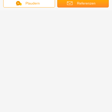
Plaudern
Referenzen
Unser Service
· Wir können alle Arten Spezifikationen anbieten, und Ihre
Entwürfe und Muster auch Willkommen.