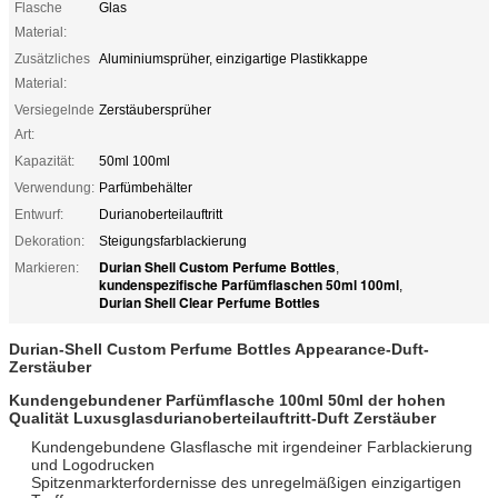
Flasche
Glas
Material:
Zusätzliches
Aluminiumsprüher, einzigartige Plastikkappe
Material:
Versiegelnde
Zerstäubersprüher
Art:
Kapazität:
50ml 100ml
Verwendung:
Parfümbehälter
Entwurf:
Durianoberteilauftritt
Dekoration:
Steigungsfarblackierung
Durian Shell Custom Perfume Bottles
Markieren:
,
kundenspezifische Parfümflaschen 50ml 100ml
,
Durian Shell Clear Perfume Bottles
Durian-Shell Custom Perfume Bottles Appearance-Duft-
Zerstäuber
Kundengebundener Parfümflasche 100ml 50ml der hohen
Qualität Luxusglasdurianoberteilauftritt-Duft Zerstäuber
Kundengebundene Glasflasche mit irgendeiner Farblackierung
und Logodrucken
Spitzenmarkterfordernisse des unregelmäßigen einzigartigen