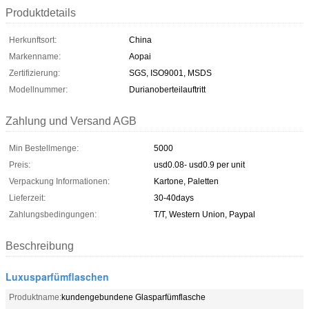
Produktdetails
Herkunftsort:
China
Markenname:
Aopai
Zertifizierung:
SGS, ISO9001, MSDS
Modellnummer:
Durianoberteilauftritt
Zahlung und Versand AGB
Min Bestellmenge:
5000
Preis:
usd0.08- usd0.9 per unit
Verpackung Informationen:
Kartone, Paletten
Lieferzeit:
30-40days
Zahlungsbedingungen:
T/T, Western Union, Paypal
Beschreibung
Luxusparfümflaschen
Produktname:
kundengebundene Glasparfümflasche