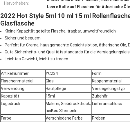
Hervorheben:
Leere Rolle auf Flaschen für ätherische Öle
2022 Hot Style 5ml 10 ml 15 ml Rollenflasche
Glasflasche
Kleine Kapazität geteilte Flasche, tragbar, umweltfreundlich
Sicher und bequem
Perfekt für Creme, hausgemachte Gesichtslotion, ätherische Öle, 
Gute Sicherheits- und Qualitätsstandards für die Versiegelungslei
Leichtes Gewicht, leicht zu tragen
Artikelnummer
YC234
Form
Flaschenmaterial
Glas
Kappenmaterial
Verwendung
Hautpflege
Versiegelungstyp
Kapazität
15ml
Zubehör
Logodruck
Malerei, Siebdruckdruck,
Lieferanschluss
heißes Stempeln
Farbe
Verschiedene Farbe
Proben