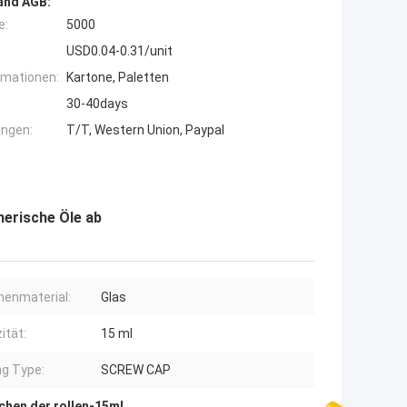
and AGB:
e:
5000
USD0.04-0.31/unit
rmationen:
Kartone, Paletten
30-40days
ngen:
T/T, Western Union, Paypal
therische Öle ab
henmaterial:
Glas
ität:
15 ml
ng Type:
SCREW CAP
chen der rollen-15ml
,