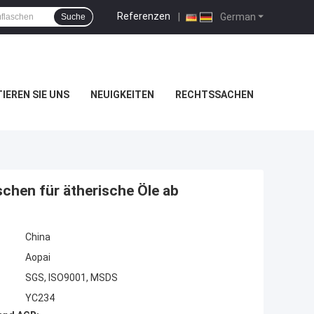
Referenzen
|
German
Suche
IEREN SIE UNS
NEUIGKEITEN
RECHTSSACHEN
aschen für ätherische Öle ab
China
Aopai
SGS, ISO9001, MSDS
YC234