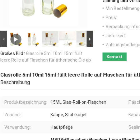
Zahlung und Vers
Min Bestellmeng
Preis:
Verpackung Info
Lieferzeit:
Zahlungsbedingu
Großes Bild :
Glasrolle 5ml 10ml 15ml füllt
Kontakt
leere Rolle auf Flaschen für ätherische Öle ab
Glasrolle 5ml 10ml 15ml füllt leere Rolle auf Flaschen für ä
Beschreibung
Produktbezeichnung:
15ML Glas-Roll-on-Flaschen
Flasc
Zubehör:
Kappe, Stahlkugel
Kapaz
Verwendung:
Hautpflege
Seali
MSDS-Glasrollen-Flaschen
,
Leere Glasflas