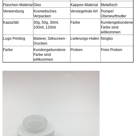
Flaschen-Material
Glas
Kappen-Material
Metallisch
Verwendung
Kosmetisches
Versiegelnde Art
Pumpe/
Verpacken
Überwurfmutter
Kapazität
30g, 50g, 30ml,
Farbe
Kundengebundene
100ml, 120ml
Farbe sind
willkommen
Logo Printing
Malerei, Silkscreen-
Lieferungs-Hafen
Ningbo
Drucken
Farbe
Kundengebundene
Proben
Freie Proben
Farbe sind
willkommen