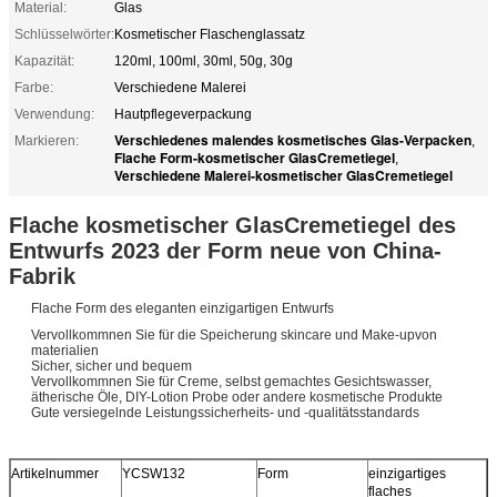
Material:
Glas
Schlüsselwörter:
Kosmetischer Flaschenglassatz
Kapazität:
120ml, 100ml, 30ml, 50g, 30g
Farbe:
Verschiedene Malerei
Verwendung:
Hautpflegeverpackung
Verschiedenes malendes kosmetisches Glas-Verpacken
Markieren:
,
Flache Form-kosmetischer GlasCremetiegel
,
Verschiedene Malerei-kosmetischer GlasCremetiegel
Flache kosmetischer GlasCremetiegel des
Entwurfs 2023 der Form neue von China-
Fabrik
Flache Form des eleganten einzigartigen Entwurfs
Vervollkommnen Sie für die Speicherung skincare und Make-upvon
materialien
Sicher, sicher und bequem
Vervollkommnen Sie für Creme, selbst gemachtes Gesichtswasser,
ätherische Öle, DIY-Lotion Probe oder andere kosmetische Produkte
Gute versiegelnde Leistungssicherheits- und -qualitätsstandards
Artikelnummer
YCSW132
Form
einzigartiges
flaches