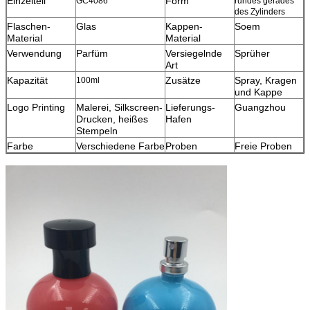
Einzelteil
Form
GC4086
rundes gerades
des Zylinders
Flaschen-
Glas
Kappen-
Soem
Material
Material
Verwendung
Parfüm
Versiegelnde
Sprüher
Art
Kapazität
Zusätze
Spray, Kragen
100ml
und Kappe
Logo Printing
Malerei, Silkscreen-
Lieferungs-
Guangzhou
Drucken, heißes
Hafen
Stempeln
Farbe
Verschiedene Farbe
Proben
Freie Proben