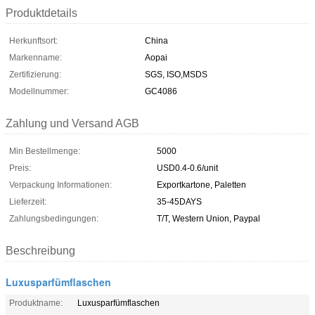
Produktdetails
Herkunftsort:
China
Markenname:
Aopai
Zertifizierung:
SGS, ISO,MSDS
Modellnummer:
GC4086
Zahlung und Versand AGB
Min Bestellmenge:
5000
Preis:
USD0.4-0.6/unit
Verpackung Informationen:
Exportkartone, Paletten
Lieferzeit:
35-45DAYS
Zahlungsbedingungen:
T/T, Western Union, Paypal
Beschreibung
Luxusparfümflaschen
Produktname:
Luxusparfümflaschen