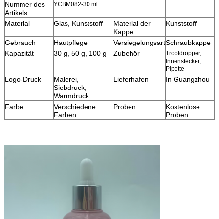
Nummer des
YCBM082-30 ml
Artikels
Material
Glas, Kunststoff
Material der
Kunststoff
Kappe
Gebrauch
Hautpflege
Versiegelungsart
Schraubkappe
Kapazität
30 g, 50 g, 100 g
Zubehör
Tropfdropper,
Innenstecker,
Pipette
Logo-Druck
Malerei,
Lieferhafen
In Guangzhou
Siebdruck,
Warmdruck.
Farbe
Verschiedene
Proben
Kostenlose
Farben
Proben