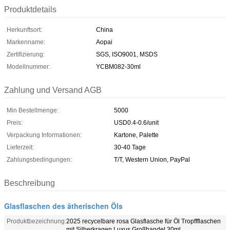
Produktdetails
Herkunftsort:
China
Markenname:
Aopai
Zertifizierung:
SGS, ISO9001, MSDS
Modellnummer:
YCBM082-30ml
Zahlung und Versand AGB
Min Bestellmenge:
5000
Preis:
USD0.4-0.6/unit
Verpackung Informationen:
Kartone, Palette
Lieferzeit:
30-40 Tage
Zahlungsbedingungen:
T/T, Western Union, PayPal
Beschreibung
Glasflaschen des ätherischen Öls
Produktbezeichnung:
2025 recycelbare rosa Glasflasche für Öl Tropffflaschen
mit Silberkragen Luxus Großhandel 30ml