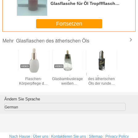
Glasflasche für Öl Tropffflaschen
mit Silberkragen Luxus
Großhandel 30ml
Fortsetzen
Glasflaschen des ätherischen Öls
Mehr
astropfflasche-
Oval-Tropfer für
20 ml 60 ml
heißer
Mas
herischen
ätherische Öle
ätherisches Öl
Verkauf/Glas der
Flas
r runden-
Glasflaschen
Glastropfflasche-
Körperpf
osmrtic
30ml mit
ätheris
asche
Bambussoem
d
packen
Flaschen des
Glastrop
Ändern Sie Sprache
kragen-
30ml, d
ätherischen Öls
verp
German
Nach Hause
|
Über uns
|
Kontaktieren Sie uns
|
Sitemap
|
Privacy Policy