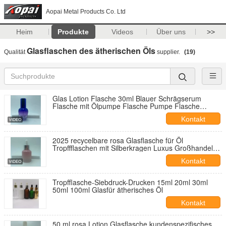
Aopai Metal Products Co. Ltd
Heim
Produkte
Videos
Über uns
>>
Glasflaschen des ätherischen Öls
Qualität
supplier.
(19)
Glas Lotion Flasche 30ml Blauer Schrägserum
Flasche mit Ölpumpe Flasche Pumpe Flasche
Kosmetikflasche OEM
Kontakt
2025 recycelbare rosa Glasflasche für Öl
Tropffflaschen mit Silberkragen Luxus Großhandel
30ml
Kontakt
Tropfflasche-Siebdruck-Drucken 15ml 20ml 30ml
50ml 100ml Glasfür ätherisches Öl
Kontakt
50 ml rosa Lotion Glasflasche kundenspezifisches