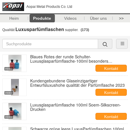
Aopai Metal Products Co. Ltd
Heim
Produkte
Videos
Über uns
>>
Luxusparfümflaschen
Qualität
supplier.
(173)
Blaues Rotes der runde Schulter-
Luxusglasparfümflasche-100ml besonders
angefertigt
Kontakt
Kundengebundene Glaseinzigartiger
Entwurfsluxushohe qualität der Parfümflasche 2023
Kontakt
Luxusglasparfümflasche 100ml Soem-Silkscreen-
Drucken
Kontakt
Schwarze grüne leere LuxusParfümflaschen 100ml