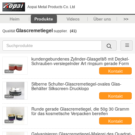
Aopai Metal Products Co. Ltd
Heim
Produkte
Videos
Über uns
>>
Glascremetiegel
Qualität
supplier.
(41)
kundengebundenes Zylinder-Glasgefäß mit Deckel-
Schrauben-versiegelnder Art ringsum gerade Form
Kontakt
Silberne Schulter-Glascremetiegel-ovales Glas-
Behälter Silkscreen-Drucklogo
Kontakt
Runde gerade Glascremetiegel, die 50g 30 Gramm
für das kosmetische Verpacken bereifen
Kontakt
Galvanisieren Glascremetiegel-Malerei des Quadrat-