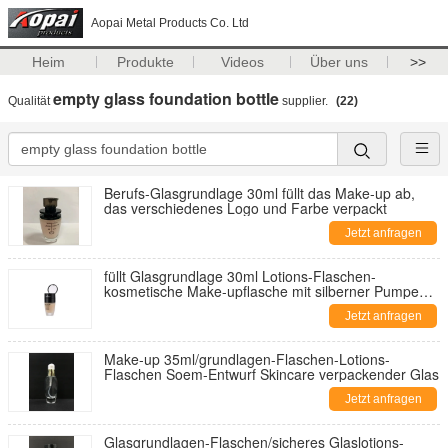
Aopai Metal Products Co. Ltd
Heim
Produkte
Videos
Über uns
>>
empty glass foundation bottle
Qualität
supplier.
(22)
Berufs-Glasgrundlage 30ml füllt das Make-up ab,
das verschiedenes Logo und Farbe verpackt
Jetzt anfragen
füllt Glasgrundlage 30ml Lotions-Flaschen-
kosmetische Make-upflasche mit silberner Pumpe
und Abdeckung ab
Jetzt anfragen
Make-up 35ml/grundlagen-Flaschen-Lotions-
Flaschen Soem-Entwurf Skincare verpackender Glas
Jetzt anfragen
Glasgrundlagen-Flaschen/sicheres Glaslotions-