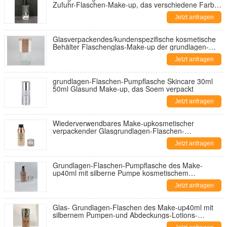
Zufuhr-Flaschen-Make-up, das verschiedene Farbe
und den Druck verpackt
Jetzt anfragen
Glasverpackendes/kundenspezifische kosmetische
Behälter Flaschenglas-Make-up der grundlagen-
30ml
Jetzt anfragen
grundlagen-Flaschen-Pumpflasche Skincare 30ml
50ml Glasund Make-up, das Soem verpackt
Jetzt anfragen
Wiederverwendbares Make-upkosmetischer
verpackender Glasgrundlagen-Flaschen-
kosmetischer Behälter Soem-Luxusentwurf
Jetzt anfragen
Grundlagen-Flaschen-Pumpflasche des Make-
up40ml mit silberne Pumpe kosmetischem
Verpackensoem
Jetzt anfragen
Glas- Grundlagen-Flaschen des Make-up40ml mit
silbernem Pumpen-und Abdeckungs-Lotions-
Flaschen-verschiedenem Farbe-Annd-Drucken