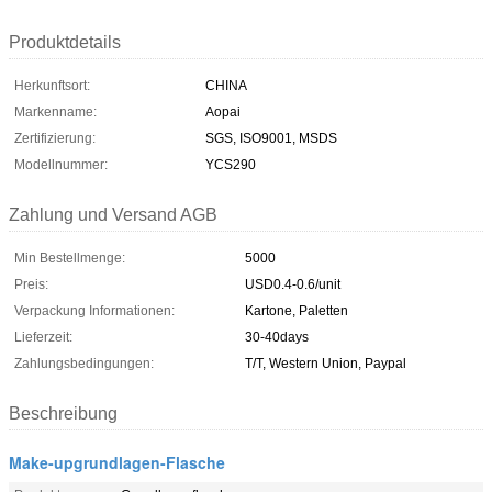
Produktdetails
Herkunftsort:
CHINA
Markenname:
Aopai
Zertifizierung:
SGS, ISO9001, MSDS
Modellnummer:
YCS290
Zahlung und Versand AGB
Min Bestellmenge:
5000
Preis:
USD0.4-0.6/unit
Verpackung Informationen:
Kartone, Paletten
Lieferzeit:
30-40days
Zahlungsbedingungen:
T/T, Western Union, Paypal
Beschreibung
Make-upgrundlagen-Flasche