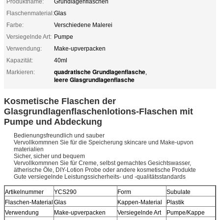
Produktname:
Grundlagenflaschen
Flaschenmaterial:
Glas
Farbe:
Verschiedene Malerei
Versiegelnde Art:
Pumpe
Verwendung:
Make-upverpacken
Kapazität:
40ml
quadratische Grundlagenflasche
Markieren:
,
leere Glasgrundlagenflasche
Kosmetische Flaschen der
Glasgrundlagenflaschenlotions-Flaschen mit
Pumpe und Abdeckung
Bedienungsfreundlich und sauber
Vervollkommnen Sie für die Speicherung skincare und Make-upvon
materialien
Sicher, sicher und bequem
Vervollkommnen Sie für Creme, selbst gemachtes Gesichtswasser,
ätherische Öle, DIY-Lotion Probe oder andere kosmetische Produkte
Gute versiegelnde Leistungssicherheits- und -qualitätsstandards
Artikelnummer
YCS290
Form
Subulate
Flaschen-Material
Glas
Kappen-Material
Plastik
Verwendung
Make-upverpacken
Versiegelnde Art
Pumpe/Kappe