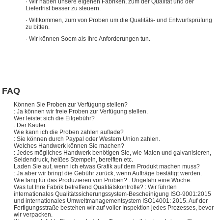
· Wir haben unsere eigenen Fabriken, zum der Qualität und der
Lieferfrist besser zu steuern.
· Willkommen, zum von Proben um die Qualitäts- und Entwurfsprüfung
zu bitten.
· Wir können Soem als Ihre Anforderungen tun.
FAQ
Können Sie Proben zur Verfügung stellen?
: Ja können wir freie Proben zur Verfügung stellen.
Wer leistet sich die Eilgebühr?
: Der Käufer.
Wie kann ich die Proben zahlen auflade?
: Sie können durch Paypal oder Western Union zahlen.
Welches Handwerk können Sie machen?
: Jedes mögliches Handwerk benötigen Sie, wie Malen und galvanisieren,
Seidendruck, heißes Stempeln, bereiften etc.
Laden Sie auf, wenn ich etwas Grafik auf dem Produkt machen muss?
: Ja aber wir bringt die Gebühr zurück, wenn Aufträge bestätigt werden.
Wie lang für das Produzieren von Proben? : Ungefähr eine Woche.
Was tut Ihre Fabrik betreffend Qualitätskontrolle? : Wir führten
internationales Qualitätssicherungssystem-Bescheinigung ISO-9001:2015
und internationales Umweltmanagementsystem ISO14001: 2015. Auf der
Fertigungsstraße bestehen wir auf voller Inspektion jedes Prozesses, bevor
wir verpacken.