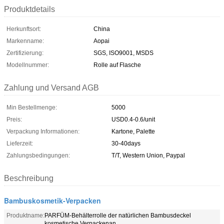
Produktdetails
Herkunftsort:
China
Markenname:
Aopai
Zertifizierung:
SGS, ISO9001, MSDS
Modellnummer:
Rolle auf Flasche
Zahlung und Versand AGB
Min Bestellmenge:
5000
Preis:
USD0.4-0.6/unit
Verpackung Informationen:
Kartone, Palette
Lieferzeit:
30-40days
Zahlungsbedingungen:
T/T, Western Union, Paypal
Beschreibung
Bambuskosmetik-Verpacken
Produktname:
PARFÜM-Behälterrolle der natürlichen Bambusdeckel
kosmetische Verpackenan