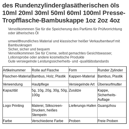
des Rundenzylinderglasätherischen öls
10ml 20ml 30ml 50ml 60ml 100ml Presse-
Tropfflasche-Bambuskappe 1oz 2oz 4oz
Vervollkommnen Sie für die Speicherung des Parfüms für Prüfvorrichtung
oder ätherisches Öl
umweltfreundliches Material und klassischer heißer Verkaufsentwurf mit
Bambuskragen
Sicher, sicher und bequem
Vervollkommnen Sie für Creme, selbst gemachtes Gesichtswasser,
Lotionsprobe oder andere kosmetische Produkte
Gute versiegelnde Leistungssicherheits- und -qualitätsstandards
Artikelnummer
Rolle auf Flasche
Form
Runder Zylinder
Flaschen-Material
Bambus, Holz, Plastik
Kappen-Material
Bambus, Plastik
Verwendung
Hautpflege
Versiegelnde Art
Überwurfmutter
Kapazität
5g, 10g, 20g, 30g, 50g,
Zusätze
Kappe,
100g
Sicherheits-
Auflage
Logo Printing
Malerei, Silkscreen-
Lieferungs-Hafen
Guangzhou
Drucken, heißes
Stempeln
Farbe
Verschiedene Farbe
Proben
Freie Proben