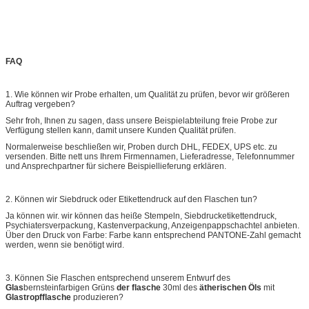
FAQ
1.
Wie können wir Probe erhalten, um Qualität zu prüfen, bevor wir größeren
Auftrag vergeben?
Sehr froh, Ihnen zu sagen, dass unsere Beispielabteilung freie Probe zur
Verfügung stellen kann, damit unsere Kunden Qualität prüfen.
Normalerweise beschließen wir, Proben durch DHL, FEDEX, UPS etc. zu
versenden. Bitte nett uns Ihrem Firmennamen, Lieferadresse, Telefonnummer
und Ansprechpartner für sichere Beispiellieferung erklären.
2.
Können wir Siebdruck oder Etikettendruck auf den Flaschen tun?
Ja können wir. wir können das heiße Stempeln, Siebdrucketikettendruck,
Psychiatersverpackung, Kastenverpackung, Anzeigenpappschachtel anbieten.
Über den Druck von Farbe: Farbe kann entsprechend PANTONE-Zahl gemacht
werden, wenn sie benötigt wird.
3.
Können Sie Flaschen entsprechend unserem Entwurf des
Glas
bernsteinfarbigen Grüns
der flasche
30ml des
ätherischen Öls
mit
Glastropfflasche
produzieren?