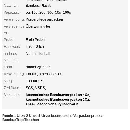
Material:
Bambus, Plastik
Kapazität:
5g, 10g, 20g, 30g, 50g, 100g
Verwendung:
Körperpflegeverpacken
Versiegelnde
Überwurfmutter
Art:
Probe:
Freie Proben
Handwerk:
Laser-Stich
anderes
Metallrollenball
Material:
Form:
runder Zylinder
Verwendung:
Parfüm, ätherisches Öl
MOQ:
10000PCS
Zertifikate:
SGS, MSDS,
kosmetisches Bambusverpacken 4Oz
Markieren:
,
kosmetisches Bambusverpacken 2Oz
,
Glas-Flaschen des Zylinder-4Oz
Runde 1 Unze 2 Unze 4-Unze-kosmetische Verpackenpresse-
BambusTropfflaschen