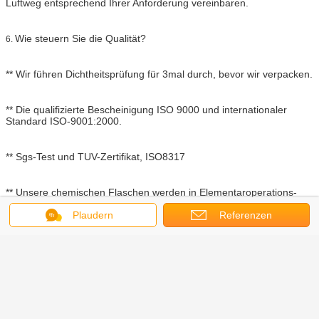
Luftweg entsprechend Ihrer Anforderung vereinbaren.
Wie steuern Sie die Qualität?
6.
** Wir führen Dichtheitsprüfung für 3mal durch, bevor wir verpacken.
** Die qualifizierte Bescheinigung ISO 9000 und internationaler
Standard ISO-9001:2000.
** Sgs-Test und TUV-Zertifikat, ISO8317
** Unsere chemischen Flaschen werden in Elementaroperations-
Sterilisation desinfiziert.
Plaudern
Referenzen
Grünes Produkt Ursprungsland
Erfahrenes Personal
Verpacken Preis
Produkt-Eigenschaften
Produktleistung Sofortige Lieferung
Qualitäts-Zustimmungen