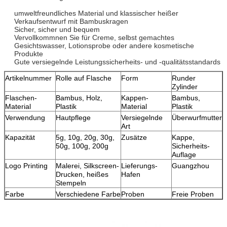
umweltfreundliches Material und klassischer heißer
Verkaufsentwurf mit Bambuskragen
Sicher, sicher und bequem
Vervollkommnen Sie für Creme, selbst gemachtes
Gesichtswasser, Lotionsprobe oder andere kosmetische
Produkte
Gute versiegelnde Leistungssicherheits- und -qualitätsstandards
Artikelnummer
Rolle auf Flasche
Form
Runder
Zylinder
Flaschen-
Bambus, Holz,
Kappen-
Bambus,
Material
Plastik
Material
Plastik
Verwendung
Hautpflege
Versiegelnde
Überwurfmutter
Art
Kapazität
5g, 10g, 20g, 30g,
Zusätze
Kappe,
50g, 100g, 200g
Sicherheits-
Auflage
Logo Printing
Malerei, Silkscreen-
Lieferungs-
Guangzhou
Drucken, heißes
Hafen
Stempeln
Farbe
Verschiedene Farbe
Proben
Freie Proben