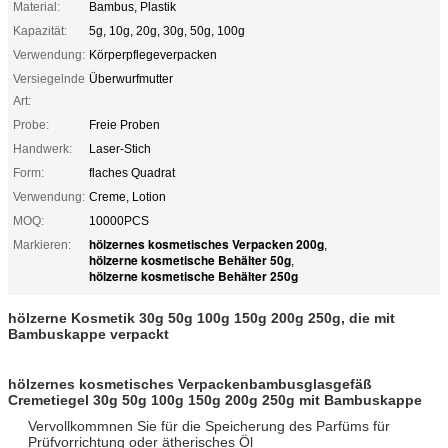
Material:
Bambus, Plastik
Kapazität:
5g, 10g, 20g, 30g, 50g, 100g
Verwendung:
Körperpflegeverpacken
Versiegelnde
Überwurfmutter
Art:
Probe:
Freie Proben
Handwerk:
Laser-Stich
Form:
flaches Quadrat
Verwendung:
Creme, Lotion
MOQ:
10000PCS
hölzernes kosmetisches Verpacken 200g
Markieren:
,
hölzerne kosmetische Behälter 50g
,
hölzerne kosmetische Behälter 250g
hölzerne Kosmetik 30g 50g 100g 150g 200g 250g, die mit
Bambuskappe verpackt
hölzernes kosmetisches Verpackenbambusglasgefäß
Cremetiegel 30g 50g 100g 150g 200g 250g mit Bambuskappe
Vervollkommnen Sie für die Speicherung des Parfüms für
Prüfvorrichtung oder ätherisches Öl