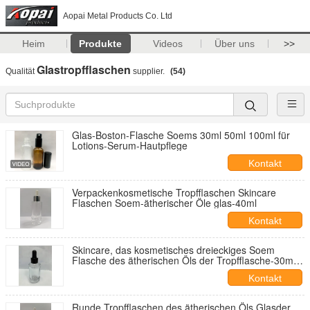
Aopai Metal Products Co. Ltd
Heim
Produkte
Videos
Über uns
>>
Glastropfflaschen
Qualität
supplier.
(54)
Glas-Boston-Flasche Soems 30ml 50ml 100ml für
Lotions-Serum-Hautpflege
Kontakt
Verpackenkosmetische Tropfflaschen Skincare
Flaschen Soem-ätherischer Öle glas-40ml
Kontakt
Skincare, das kosmetisches dreieckiges Soem
Flasche des ätherischen Öls der Tropfflasche-30ml
verpackt
Kontakt
Runde Tropfflaschen des ätherischen Öls Glasder